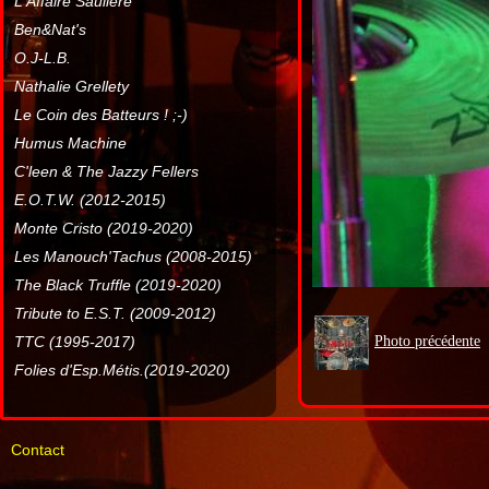
L'Affaire Sauliere
Ben&Nat's
O.J-L.B.
Nathalie Grellety
Le Coin des Batteurs ! ;-)
Humus Machine
C'leen & The Jazzy Fellers
E.O.T.W. (2012-2015)
Monte Cristo (2019-2020)
Les Manouch'Tachus (2008-2015)
The Black Truffle (2019-2020)
Tribute to E.S.T. (2009-2012)
TTC (1995-2017)
Photo précédente
Folies d'Esp.Métis.(2019-2020)
Contact