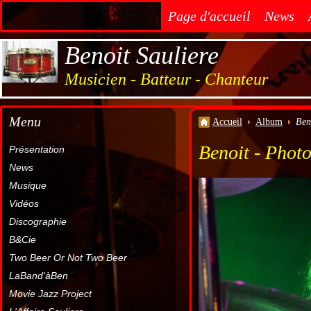
Page d'accueil
News
Benoit Sauliere
Musicien - Batteur - Chanteur
Menu
Accueil
Album
Ben
Benoit - Photo
Présentation
News
Musique
Vidéos
Discographie
B&Cie
Two Beer Or Not Two Beer
LaBand'àBen
Movie Jazz Project