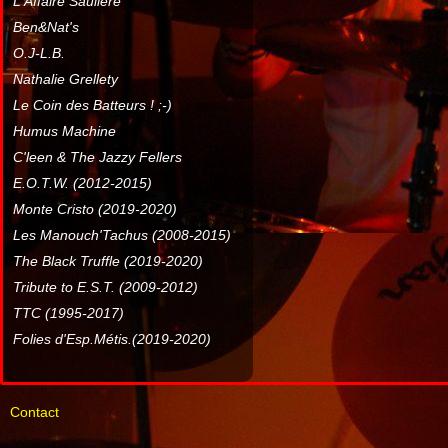
L'Affaire Sauliere
Ben&Nat's
O.J-L.B.
Nathalie Grellety
Le Coin des Batteurs ! ;-)
Humus Machine
C'leen & The Jazzy Fellers
E.O.T.W. (2012-2015)
Monte Cristo (2019-2020)
Les Manouch'Tachus (2008-2015)
The Black Truffle (2019-2020)
Tribute to E.S.T. (2009-2012)
TTC (1995-2017)
Folies d'Esp.Métis.(2019-2020)
Contact