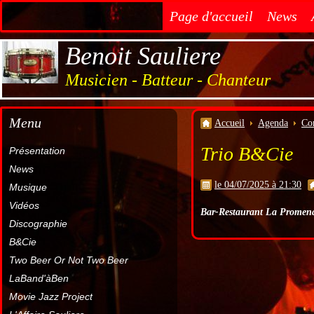
Page d'accueil
News
Benoit Sauliere
Musicien - Batteur - Chanteur
Menu
Accueil
Agenda
Co
Trio B&Cie
Présentation
News
le 04/07/2025 à 21:30
Musique
Vidéos
Bar-Restaurant La Promen
Discographie
B&Cie
Two Beer Or Not Two Beer
LaBand'àBen
Movie Jazz Project