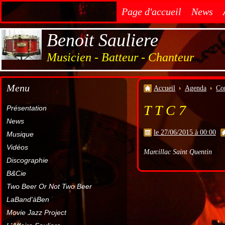
Page d'accueil
News
Benoit Sauliere
Musicien - Batteur - Chanteur
Menu
Accueil
Agenda
Co
T T C 7
Présentation
News
le 27/06/2015 à 00:00
Musique
Vidéos
Marcillac Saint Quentin
Discographie
B&Cie
Two Beer Or Not Two Beer
LaBand'àBen
Movie Jazz Project