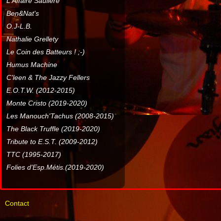
L'Affaire Sauliere
Ben&Nat's
O.J-L.B.
Nathalie Grellety
Le Coin des Batteurs ! ;-)
Humus Machine
C'leen & The Jazzy Fellers
E.O.T.W. (2012-2015)
Monte Cristo (2019-2020)
Les Manouch'Tachus (2008-2015)
The Black Truffle (2019-2020)
Tribute to E.S.T. (2009-2012)
TTC (1995-2017)
Folies d'Esp.Métis.(2019-2020)
Contact