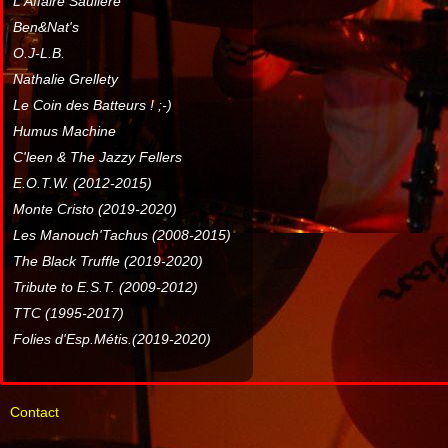
L'Affaire Sauliere
Ben&Nat's
O.J-L.B.
Nathalie Grellety
Le Coin des Batteurs ! ;-)
Humus Machine
C'leen & The Jazzy Fellers
E.O.T.W. (2012-2015)
Monte Cristo (2019-2020)
Les Manouch'Tachus (2008-2015)
The Black Truffle (2019-2020)
Tribute to E.S.T. (2009-2012)
TTC (1995-2017)
Folies d'Esp.Métis.(2019-2020)
Contact