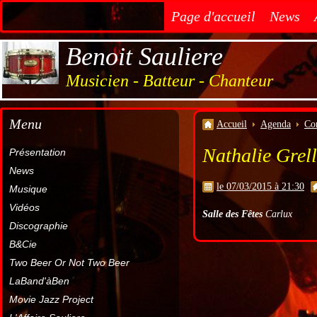
Page d'accueil
News
Benoit Sauliere
Musicien - Batteur - Chanteur
Menu
Accueil
Agenda
Co
Nathalie Grell
Présentation
News
le 07/03/2015 à 21:30
Musique
Vidéos
Salle des Fêtes
Carlux
Discographie
B&Cie
Two Beer Or Not Two Beer
LaBand'àBen
Movie Jazz Project