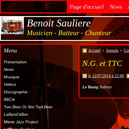
Page d'accueil
News
Benoit Sauliere
Musicien - Batteur - Chanteur
Menu
Accueil
Agenda
Co
N.G. et TTC
Présentation
News
le 12/07/2014 à 22:00
Musique
Vidéos
Le Bourg
Nabirat
Discographie
B&Cie
Two Beer Or Not Two Beer
LaBand'àBen
Movie Jazz Project