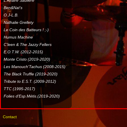
L'Affaire Sauliere
Ben&Nat's
O.J-L.B.
Nathalie Grellety
Le Coin des Batteurs ! ;-)
Humus Machine
C'leen & The Jazzy Fellers
E.O.T.W. (2012-2015)
Monte Cristo (2019-2020)
Les Manouch'Tachus (2008-2015)
The Black Truffle (2019-2020)
Tribute to E.S.T. (2009-2012)
TTC (1995-2017)
Folies d'Esp.Métis.(2019-2020)
Contact