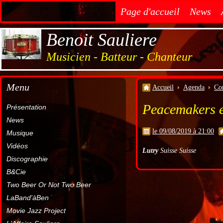
Page d'accueil
News
Benoit Sauliere
Musicien - Batteur - Chanteur
Menu
Accueil
Agenda
Co
Peacemakers e
Présentation
News
le 09/08/2019 à 21:00
Musique
Vidéos
Lutry
Suisse Suisse
Discographie
B&Cie
Two Beer Or Not Two Beer
LaBand'àBen
Movie Jazz Project