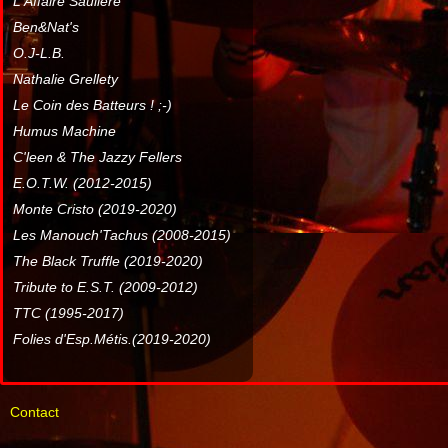
L'Affaire Sauliere
Ben&Nat's
O.J-L.B.
Nathalie Grellety
Le Coin des Batteurs ! ;-)
Humus Machine
C'leen & The Jazzy Fellers
E.O.T.W. (2012-2015)
Monte Cristo (2019-2020)
Les Manouch'Tachus (2008-2015)
The Black Truffle (2019-2020)
Tribute to E.S.T. (2009-2012)
TTC (1995-2017)
Folies d'Esp.Métis.(2019-2020)
Contact