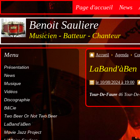
Page d'accueil
News
Benoit Sauliere
Musicien - Batteur - Chanteur
Menu
Accueil
Agenda
Co
LaBand'àBen
Présentation
News
le 10/08/2024 à 19:00
Musique
Vidéos
Tour-De-Faure
46 Tour-De-
Discographie
B&Cie
Two Beer Or Not Two Beer
LaBand'àBen
Movie Jazz Project