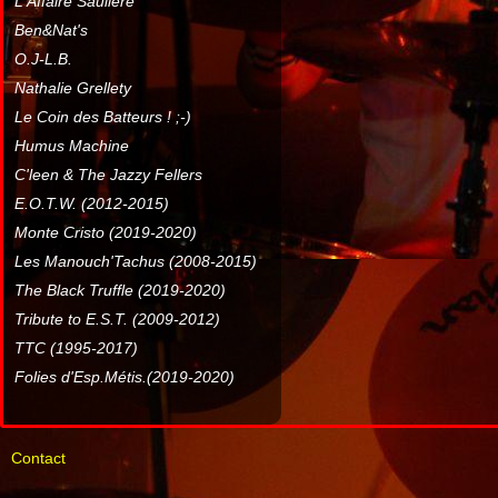
L'Affaire Sauliere
Ben&Nat's
O.J-L.B.
Nathalie Grellety
Le Coin des Batteurs ! ;-)
Humus Machine
C'leen & The Jazzy Fellers
E.O.T.W. (2012-2015)
Monte Cristo (2019-2020)
Les Manouch'Tachus (2008-2015)
The Black Truffle (2019-2020)
Tribute to E.S.T. (2009-2012)
TTC (1995-2017)
Folies d'Esp.Métis.(2019-2020)
Contact