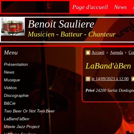
Page d'accueil
News
Benoit Sauliere
Musicien - Batteur - Chanteur
Menu
Accueil
Agenda
Co
LaBand'àBen
Présentation
News
le 14/09/2023 à 12:00
Musique
Vidéos
Privé
24200 Sarlat Dordogne
Discographie
B&Cie
Two Beer Or Not Two Beer
LaBand'àBen
Movie Jazz Project