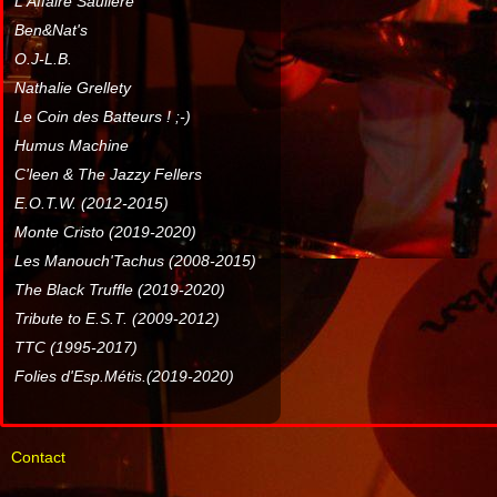
L'Affaire Sauliere
Ben&Nat's
O.J-L.B.
Nathalie Grellety
Le Coin des Batteurs ! ;-)
Humus Machine
C'leen & The Jazzy Fellers
E.O.T.W. (2012-2015)
Monte Cristo (2019-2020)
Les Manouch'Tachus (2008-2015)
The Black Truffle (2019-2020)
Tribute to E.S.T. (2009-2012)
TTC (1995-2017)
Folies d'Esp.Métis.(2019-2020)
Contact