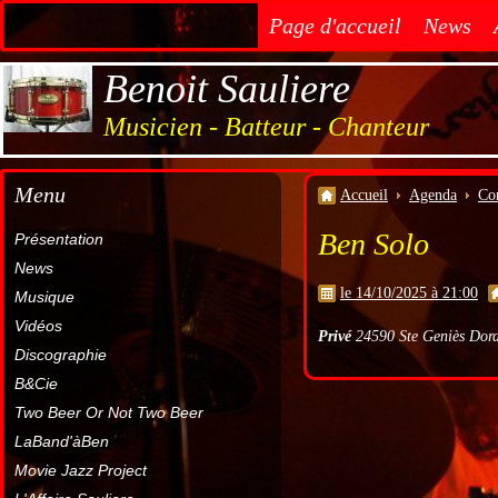
Page d'accueil
News
Benoit Sauliere
Musicien - Batteur - Chanteur
Menu
Accueil
Agenda
Co
Ben Solo
Présentation
News
le 14/10/2025 à 21:00
Musique
Vidéos
Privé
24590 Ste Geniès Dord
Discographie
B&Cie
Two Beer Or Not Two Beer
LaBand'àBen
Movie Jazz Project