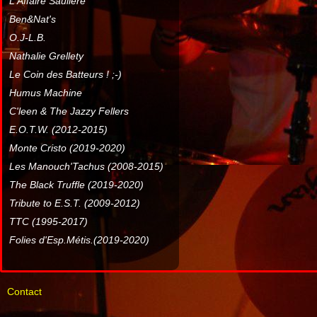
L'Affaire Sauliere
Ben&Nat's
O.J-L.B.
Nathalie Grellety
Le Coin des Batteurs ! ;-)
Humus Machine
C'leen & The Jazzy Fellers
E.O.T.W. (2012-2015)
Monte Cristo (2019-2020)
Les Manouch'Tachus (2008-2015)
The Black Truffle (2019-2020)
Tribute to E.S.T. (2009-2012)
TTC (1995-2017)
Folies d'Esp.Métis.(2019-2020)
Contact