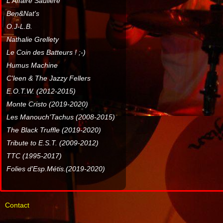
L'Affaire Sauliere
Ben&Nat's
O.J-L.B.
Nathalie Grellety
Le Coin des Batteurs ! ;-)
Humus Machine
C'leen & The Jazzy Fellers
E.O.T.W. (2012-2015)
Monte Cristo (2019-2020)
Les Manouch'Tachus (2008-2015)
The Black Truffle (2019-2020)
Tribute to E.S.T. (2009-2012)
TTC (1995-2017)
Folies d'Esp.Métis.(2019-2020)
Contact