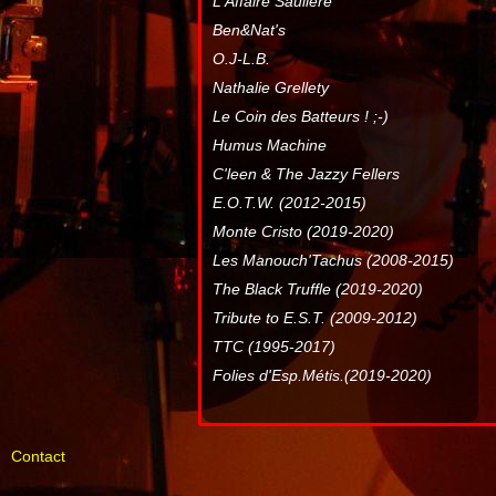
L'Affaire Sauliere
Ben&Nat's
O.J-L.B.
Nathalie Grellety
Le Coin des Batteurs ! ;-)
Humus Machine
C'leen & The Jazzy Fellers
E.O.T.W. (2012-2015)
Monte Cristo (2019-2020)
Les Manouch'Tachus (2008-2015)
The Black Truffle (2019-2020)
Tribute to E.S.T. (2009-2012)
TTC (1995-2017)
Folies d'Esp.Métis.(2019-2020)
Contact