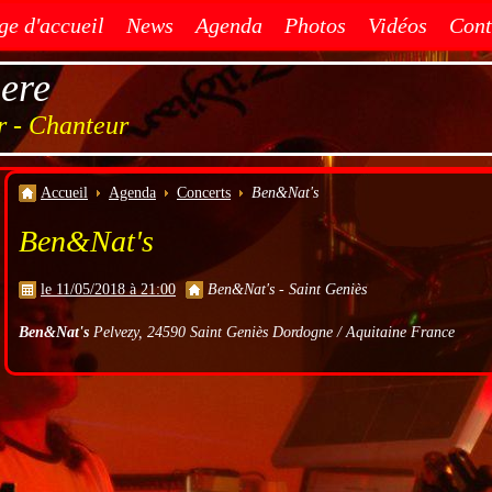
ge d'accueil
News
Agenda
Photos
Vidéos
Cont
iere
r - Chanteur
Accueil
Agenda
Concerts
Ben&Nat's
Ben&Nat's
le 11/05/2018 à 21:00
Ben&Nat's - Saint Geniès
Ben&Nat's
Pelvezy, 24590 Saint Geniès Dordogne / Aquitaine France