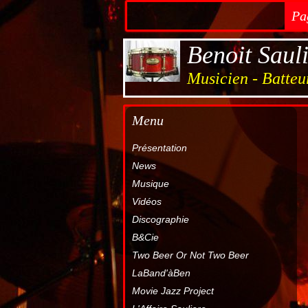
Pa
Benoit Saul
Musicien - Batteu
Menu
Présentation
News
Musique
Vidéos
Discographie
B&Cie
Two Beer Or Not Two Beer
LaBand'àBen
Movie Jazz Project