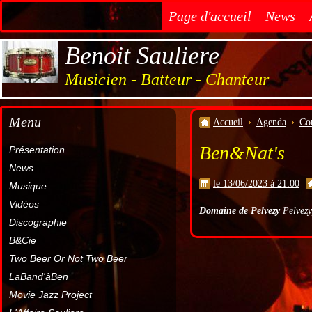
Page d'accueil
News
Benoit Sauliere
Musicien - Batteur - Chanteur
Menu
Accueil
Agenda
Co
Ben&Nat's
Présentation
News
le 13/06/2023 à 21:00
Musique
Vidéos
Domaine de Pelvezy
Pelvezy
Discographie
B&Cie
Two Beer Or Not Two Beer
LaBand'àBen
Movie Jazz Project