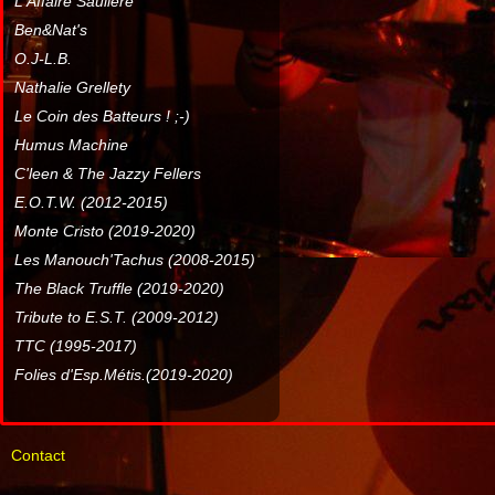
L'Affaire Sauliere
Ben&Nat's
O.J-L.B.
Nathalie Grellety
Le Coin des Batteurs ! ;-)
Humus Machine
C'leen & The Jazzy Fellers
E.O.T.W. (2012-2015)
Monte Cristo (2019-2020)
Les Manouch'Tachus (2008-2015)
The Black Truffle (2019-2020)
Tribute to E.S.T. (2009-2012)
TTC (1995-2017)
Folies d'Esp.Métis.(2019-2020)
Contact