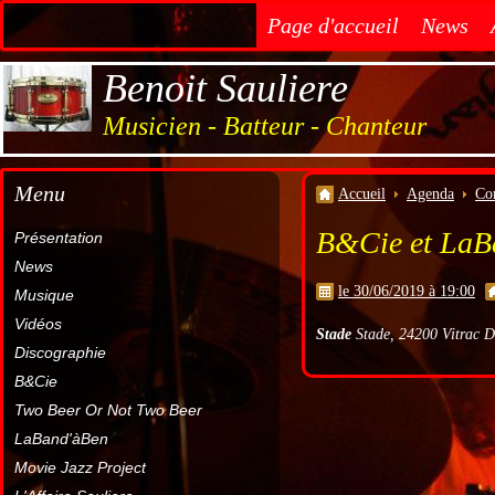
Page d'accueil
News
Benoit Sauliere
Musicien - Batteur - Chanteur
Menu
Accueil
Agenda
Co
B&Cie et LaB
Présentation
News
le 30/06/2019 à 19:00
Musique
Vidéos
Stade
Stade, 24200 Vitrac D
Discographie
B&Cie
Two Beer Or Not Two Beer
LaBand'àBen
Movie Jazz Project