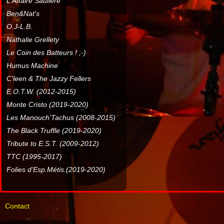
L'Affaire Sauliere
Ben&Nat's
O.J-L.B.
Nathalie Grellety
Le Coin des Batteurs ! ;-)
Humus Machine
C'leen & The Jazzy Fellers
E.O.T.W. (2012-2015)
Monte Cristo (2019-2020)
Les Manouch'Tachus (2008-2015)
The Black Truffle (2019-2020)
Tribute to E.S.T. (2009-2012)
TTC (1995-2017)
Folies d'Esp.Métis.(2019-2020)
Contact