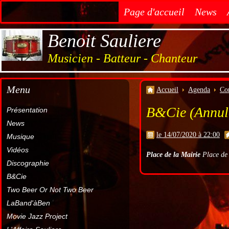
Page d'accueil
News
Benoit Sauliere
Musicien - Batteur - Chanteur
Menu
Accueil
Agenda
Co
B&Cie (Annul
Présentation
News
le 14/07/2020 à 22:00
Musique
Vidéos
Place de la Mairie
Place de 
Discographie
B&Cie
Two Beer Or Not Two Beer
LaBand'àBen
Movie Jazz Project