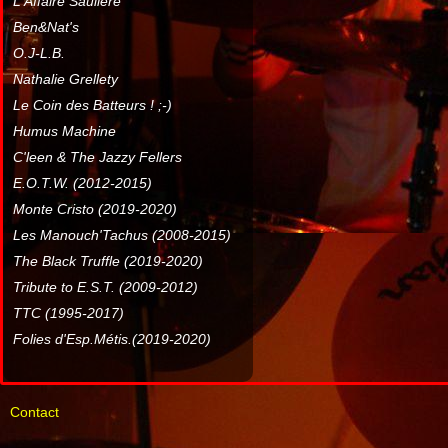
L'Affaire Sauliere
Ben&Nat's
O.J-L.B.
Nathalie Grellety
Le Coin des Batteurs ! ;-)
Humus Machine
C'leen & The Jazzy Fellers
E.O.T.W. (2012-2015)
Monte Cristo (2019-2020)
Les Manouch'Tachus (2008-2015)
The Black Truffle (2019-2020)
Tribute to E.S.T. (2009-2012)
TTC (1995-2017)
Folies d'Esp.Métis.(2019-2020)
Contact