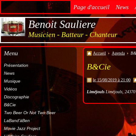
Page d'accueil
News
Benoit Sauliere
Musicien - Batteur - Chanteur
Menu
Accueil
Agenda
B&
B&Cie
Présentation
News
le 15/08/2019 à 21:00
Musique
Vidéos
Liméjouls
Liméjouls, 24370
Discographie
B&Cie
Two Beer Or Not Two Beer
LaBand'àBen
Movie Jazz Project