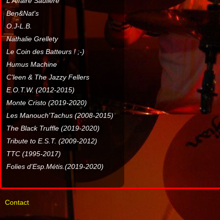
L'Affaire Sauliere
Ben&Nat's
O.J-L.B.
Nathalie Grellety
Le Coin des Batteurs ! ;-)
Humus Machine
C'leen & The Jazzy Fellers
E.O.T.W. (2012-2015)
Monte Cristo (2019-2020)
Les Manouch'Tachus (2008-2015)
The Black Truffle (2019-2020)
Tribute to E.S.T. (2009-2012)
TTC (1995-2017)
Folies d'Esp.Métis.(2019-2020)
Contact